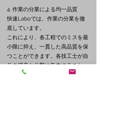
4. 作業の分業による均一品質
快速Laboでは、作業の分業を徹
底しています。
これにより、各工程でのミスを最
小限に抑え、一貫した高品質を保
つことができます。各技工士が自
分の得意な分野に集中すること
で、全体としての製品品質が向上
します。
以上の4つのポイントが、私たち
快速Laboが他の技工所よりも品
質に優れている理由です。
私たちはお客様に最高品質の歯科